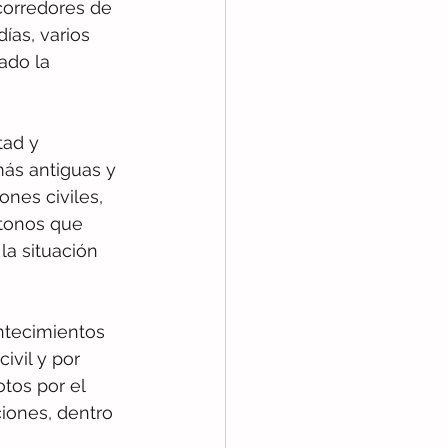
corredores de 
ías, varios 
ado la 
tad y 
ás antiguas y 
ones civiles, 
ctonos que 
a situación 
ntecimientos 
ivil y por 
tos por el 
iones, dentro 