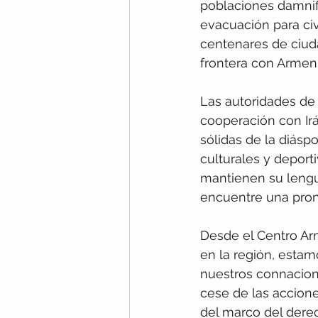
poblaciones damnifi
evacuación para civi
centenares de ciuda
frontera con Armeni
Las autoridades de 
cooperación con Ir
sólidas de la diáspo
culturales y depor
mantienen su lengu
encuentre una pront
Desde el Centro Ar
en la región, estam
nuestros connaciona
cese de las accione
del marco del derec