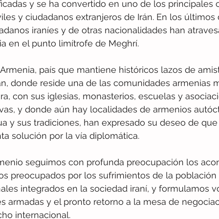
cadas y se ha convertido en uno de los principales 
les y ciudadanos extranjeros de Irán. En los últimos d
danos iraníes y de otras nacionalidades han atraves
a en el punto limítrofe de Meghrí.
Armenia, país que mantiene históricos lazos de amis
án, donde reside una de las comunidades armenias m
ra, con sus iglesias, monasterios, escuelas y asociaci
tivas, y donde aún hay localidades de armenios autó
a y sus tradiciones, han expresado su deseo de que l
a solución por la vía diplomática. 
menio seguimos con profunda preocupación los aco
os preocupados por los sufrimientos de la población c
les integrados en la sociedad iraní, y formulamos vo
s armadas y el pronto retorno a la mesa de negociac
ho internacional.